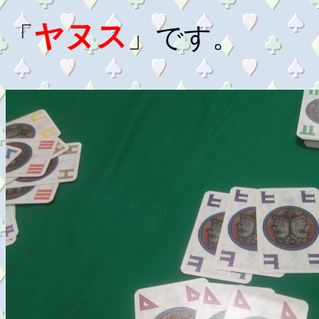
ヤヌス
「
」です。